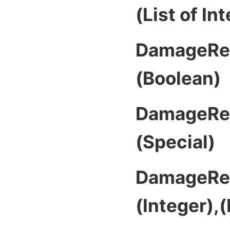
(List of In
DamageRea
(Boolean)
DamageRea
(Special)
DamageRea
(Integer),(