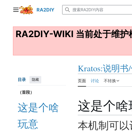
跳
RA2DIY
转
主菜单
到
内
RA2DIY-WIKI 当前处于维
容
Kratos:说明
目录
隐藏
页面
讨论
不转换
（首段）
这是个啥
这是个啥
玩意
本机制可以