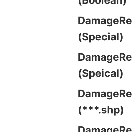
(Boolean)
DamageRea
(Special)
DamageRea
(Speical)
DamageRea
(***.shp)
DamageRea