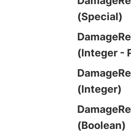
DamageRea
(Special)
DamageRea
(Integer -
DamageRea
(Integer)
DamageRea
(Boolean)