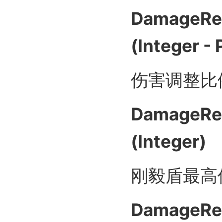
DamageRea
(Integer -
伤害调整比
DamageRea
(Integer)
刚毅盾最高
DamageRea